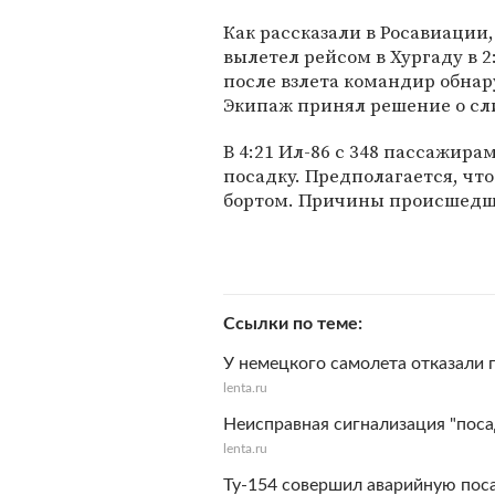
Как рассказали в Росавиации
вылетел рейсом в Хургаду в 2
после взлета командир обнар
Экипаж принял решение о сли
В 4:21 Ил-86 с 348 пассажира
посадку. Предполагается, чт
бортом. Причины происшедше
Ссылки по теме
У немецкого самолета отказали 
lenta.ru
Неисправная сигнализация "посад
lenta.ru
Ту-154 совершил аварийную пос