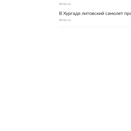
lenta.ru
В Хургаде литовский самолет п
lenta.ru