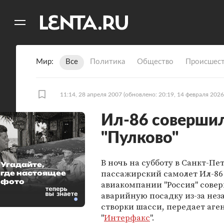
11
A
Мир
Все
Политика
Общество
Происшест
11:14, 28 апреля 2007
(обновлено: 20:19, 14 февраля 2026
Ил-86 совершил
"Пулково"
В ночь на субботу в Санкт-Пе
Угадайте,
пассажирский самолет Ил-86
где настоящее
фото
авиакомпании "Россия" сове
аварийную посадку из-за не
створки шасси, передает аге
"
Интерфакс
".