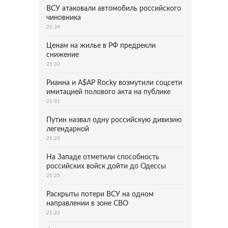
ВСУ атаковали автомобиль российского
чиновника
21:34
Ценам на жилье в РФ предрекли
снижение
21:32
Рианна и A$AP Rocky возмутили соцсети
имитацией полового акта на публике
21:31
Путин назвал одну российскую дивизию
легендарной
21:25
На Западе отметили способность
российских войск дойти до Одессы
21:25
Раскрыты потери ВСУ на одном
направлении в зоне СВО
21:22