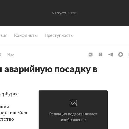
6 августа, 21:52
вия
Конфликты
Преступность
)
Мир
 аварийную посадку в
тербурге
ршил
закрывшейся
нтство