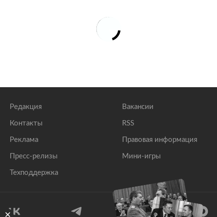
Редакция
Вакансии
Контакты
RSS
Реклама
Правовая информация
Пресс-релизы
Мини-игры
Техподдержка