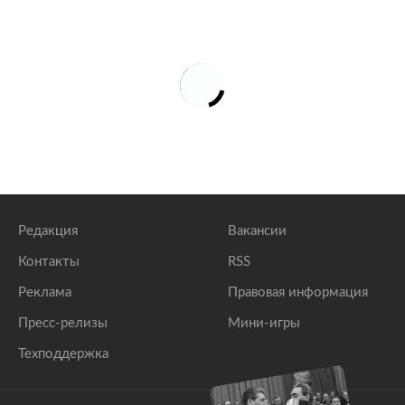
Редакция
Вакансии
Контакты
RSS
Реклама
Правовая информация
Пресс-релизы
Мини-игры
Техподдержка