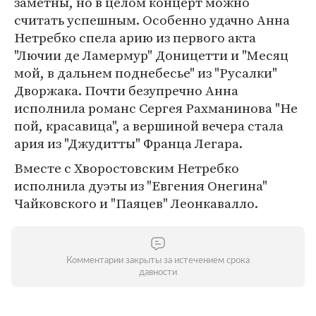
заметны, но в целом концерт можно
считать успешным. Особенно удачно Анна
Нетребко спела арию из первого акта
"Лючии де Ламермур" Доницетти и "Месяц
мой, в дальнем поднебесье" из "Русалки"
Дворжака. Почти безупречно Анна
исполнила романс Сергея Рахманинова "Не
пой, красавица", а вершиной вечера стала
ария из "Джудитты" Франца Легара.
Вместе с Хворостовским Нетребко
исполнила дуэты из "Евгения Онегина"
Чайковского и "Паяцев" Леонкавалло.
Комментарии закрыты за истечением срока
давности