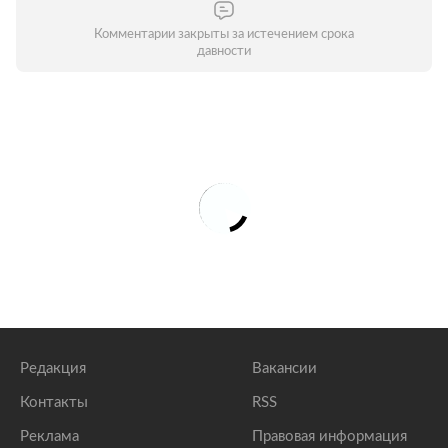
Комментарии закрыты за истечением срока
давности
Редакция
Вакансии
Контакты
RSS
Реклама
Правовая информация