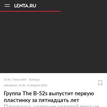
11
A
21:45, 7 июня 2007
Культура
(обновлено: 23:30, 14 февраля 2026)
Группа The B-52s выпустит первую
пластинку за пятнадцать лет
Пластинка, название которой пока не