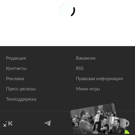
Редакция
Вакансии
Контакты
RSS
Реклама
Правовая информация
Пресс-релизы
Мини-игры
Техподдержка