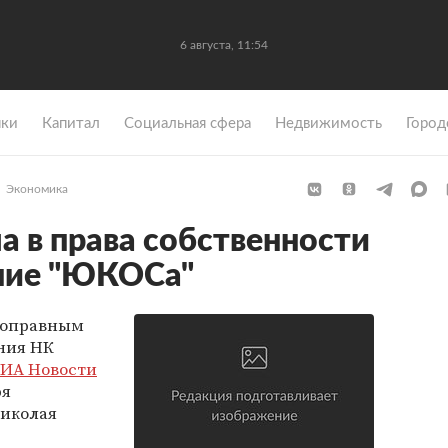
6 августа, 11:54
ки
Капитал
Социальная сфера
Недвижимость
Город
Экономика
а в права собственности
ание "ЮКОСа"
ноправным
ния НК
ИА Новости
ря
Николая