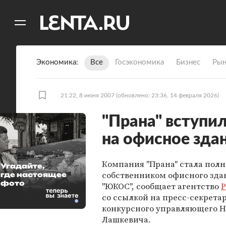
11
A
Экономика
Все
Госэкономика
Бизнес
Рын
21:22, 8 июня 2007
(обновлено: 23:36, 14 февраля 2026)
"Прана" вступил
на офисное зд
Компания "Прана" стала пол
Угадайте,
собственником офисного зда
где настоящее
фото
"ЮКОС", сообщает агентство
Р
со ссылкой на пресс-секрета
конкурсного управляющего 
Лашкевича.