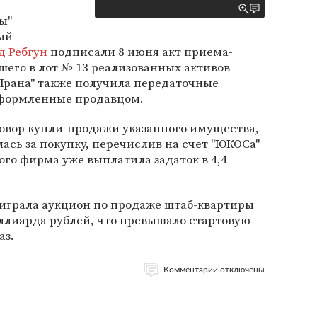
ы"
ый
д Ребгун
подписали 8 июня акт приема-
его в лот № 13 реализованных активов
Прана" также получила передаточные
оформленные продавцом.
говор купли-продажи указанного имущества,
ась за покупку, перечислив на счет "ЮКОСа"
ого фирма уже выплатила задаток в 4,4
ыиграла аукцион по продаже штаб-квартиры
ллиарда рублей, что превышало стартовую
аз.
Комментарии отключены