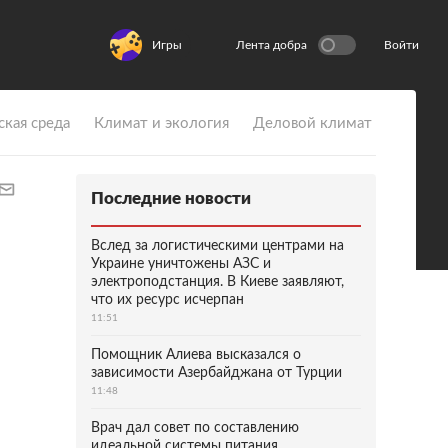
Игры
Лента добра
Войти
ская среда
Климат и экология
Деловой климат
Последние новости
Вслед за логистическими центрами на
Украине уничтожены АЗС и
электроподстанция. В Киеве заявляют,
что их ресурс исчерпан
11:51
Помощник Алиева высказался о
зависимости Азербайджана от Турции
11:48
Врач дал совет по составлению
идеальной системы питания