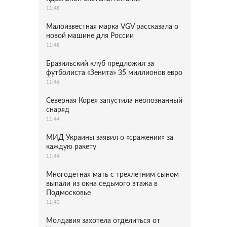
11:48
Малоизвестная марка VGV рассказала о
новой машине для России
11:48
Бразильский клуб предложил за
футболиста «Зенита» 35 миллионов евро
11:46
Северная Корея запустила неопознанный
снаряд
11:44
МИД Украины заявил о «сражении» за
каждую ракету
11:44
Многодетная мать с трехлетним сыном
выпали из окна седьмого этажа в
Подмосковье
11:43
Молдавия захотела отделиться от