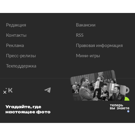
Редакция
Вакансии
Контакты
RSS
Реклама
Правовая информация
Пресс-релизы
Мини-игры
Техподдержка
18
+
Угадайте, где
настоящее фото
© 1999–2026 Все права защищены.
ООО «Лента.Ру»
Лента добра