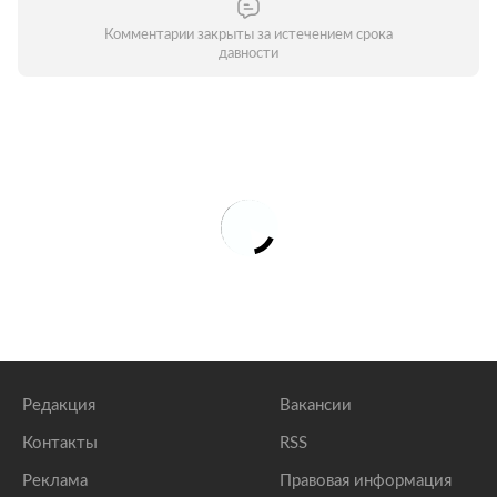
Комментарии закрыты за истечением срока
давности
Редакция
Вакансии
Контакты
RSS
Реклама
Правовая информация