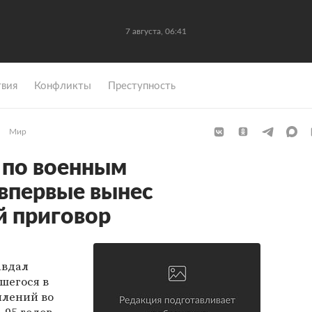
7 августа, 06:41
вия
Конфликты
Преступность
Мир
 по военным
впервые вынес
й приговор
авдал
шегося в
плений во