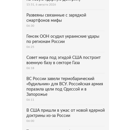
15:51, 6 августа 2026
Развеяны связанные с зарядкой
смартфонов мифы
06:30
Генсек ООН осудил украинские удары
по регионам России
06:25
Совет мира под эгидой США построит
военную базу в секторе Газа
06:18
ВС России завели термобарический
«будильник» для ВСУ. Российская армия
поразила цели под Одессой и в
Запорожье
06:11
В США пришли в ужас от новой ядерной
доктрины из-за России
06:00