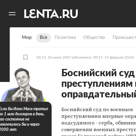
11
A
Мир
Все
Политика
Общество
Происшест
00:15, 20 июня 2007
(обновлено: 00:17, 15 февраля 2026)
Боснийский суд
преступлениям 
оправдательны
Боснийский суд по военным
Если бы Илон Маск тратил
по 1 млн долларов в день,
преступлениям впервые опр
его состояние не
подсудимого - серба, обвиняв
закончилось бы и через
совершении военных престу
2000 лет