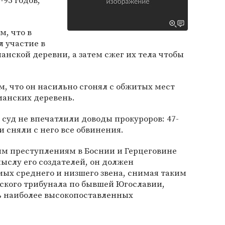
-95 годов,
м, что в
л участие в
анской деревни, а затем сжег их тела чтобы
ом, что он насильно сгонял с обжитых мест
манских деревень.
 суд не впечатлили доводы прокуроров: 47-
 сняли с него все обвинения.
ым преступлениям в Боснии и Герцеговине
амыслу его создателей, он должен
ых среднего и низшего звена, снимая таким
агского трибунала по бывшей Югославии,
ь наиболее высокопоставленных