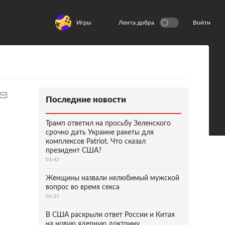
Игры
Лента добра
Войти
Последние новости
Трамп ответил на просьбу Зеленского
срочно дать Украине ракеты для
комплексов Patriot. Что сказал
президент США?
03:42
Женщины назвали нелюбимый мужской
вопрос во время секса
06:31
В США раскрыли ответ России и Китая
на новую ядерную доктрину