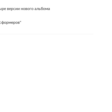
ыре версии нового альбома
нсформеров"