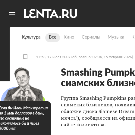
11
A
Культура
Все
Кино
Сериалы
Музыка
К
17:58, 17 июля 2007
(обновлено: 02:04, 15 февраля 2026)
Smashing Pumpk
сиамских близн
Группа Smashing Pumpkins ра
сиамских близнецов, появив
Если бы Илон Маск тратил
обложке диска Siamese Dream
по 1 млн долларов в день,
мечта"), сообщается на офиц
его состояние не
сайте коллектива.
закончилось бы и через
2000 лет