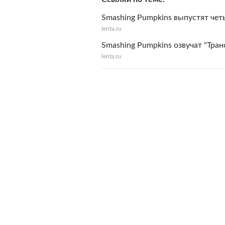
Smashing Pumpkins выпустят чет
lenta.ru
Smashing Pumpkins озвучат "Тра
lenta.ru