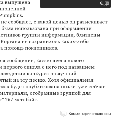
ла выпущена
олноценной
Pumpkins.
 не сообщает, с какой целью он разыскивает
х была использована при оформлении
астников группы информации, близнецы
 Коргана не сохранилось каких-либо
на помощь поклонников.
ся сообщение, касающееся нового
 и первого сингла с него под названием
 проведении конкурса на лучший
ятый на эту песню. Хотя официальная
зах будет опубликована позже, уже сейчас
 материалы, отобранные группой для
т" 267 мегабайт.
Комментарии отключены