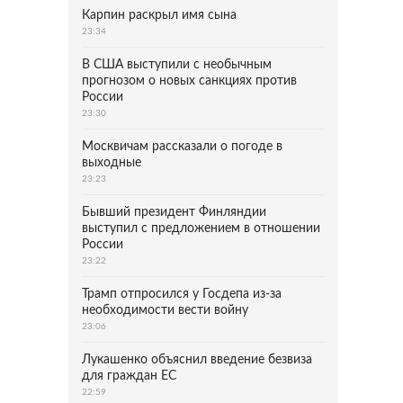
Карпин раскрыл имя сына
23:34
В США выступили с необычным
прогнозом о новых санкциях против
России
23:30
Москвичам рассказали о погоде в
выходные
23:23
Бывший президент Финляндии
выступил с предложением в отношении
России
23:22
Трамп отпросился у Госдепа из-за
необходимости вести войну
23:06
Лукашенко объяснил введение безвиза
для граждан ЕС
22:59