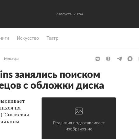
7 августа, 23:54
ниги
Искусство
Театр
Культура
ins занялись поиском
ецов с обложки диска
зыскивает
шихся на
 ("Сиамская
иальном