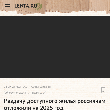
11
A
04:00, 25 июля 2007
Среда обитания
(обновлено: 22:45, 14 января 2014)
Раздачу доступного жилья россиянам
отложили на 2025 год