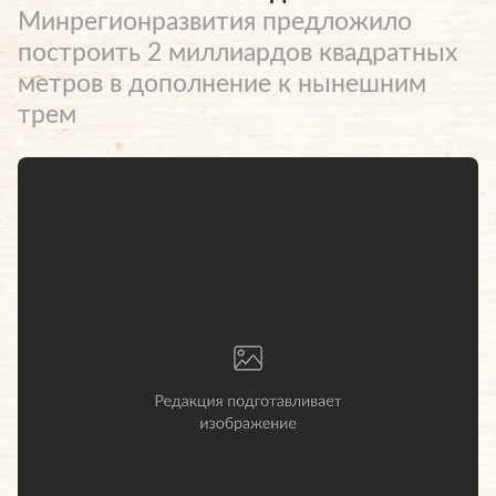
Минрегионразвития предложило
построить 2 миллиардов квадратных
метров в дополнение к нынешним
трем