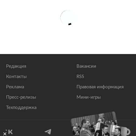
Редакция
Вакансии
Контакты
RSS
Реклама
Правовая информация
Пресс-релизы
Мини-игры
Техподдержка