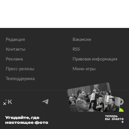
Редакция
Вакансии
Контакты
RSS
Реклама
Правовая информация
Пресс-релизы
Мини-игры
Техподдержка
18
+
Угадайте, где
настоящее фото
© 1999–2026 Все права защищены.
ООО «Лента.Ру»