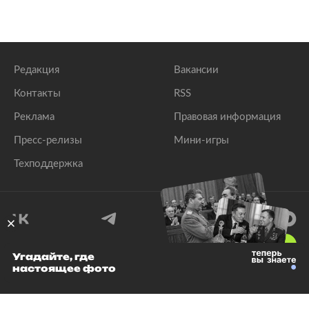
Редакция
Вакансии
Контакты
RSS
Реклама
Правовая информация
Пресс-релизы
Мини-игры
Техподдержка
18
+
Угадайте, где
настоящее фото
© 1999–2026 Все права защищены.
ООО «Лента.Ру»