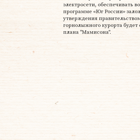
электросети, обеспечивать во
программе «Юг России» залож
утверждения правительством
горнолыжного курорта будет 
плана "Мамисона".