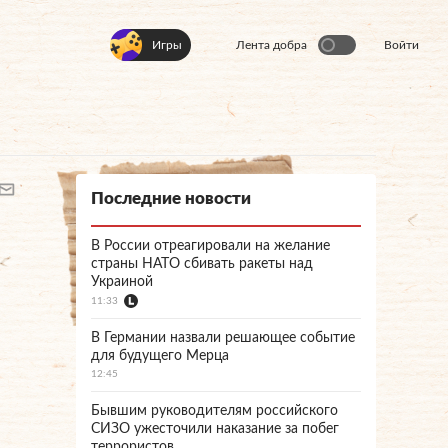
Игры
Лента добра
Войти
Последние новости
В России отреагировали на желание
страны НАТО сбивать ракеты над
Украиной
11:33
В Германии назвали решающее событие
для будущего Мерца
12:45
Бывшим руководителям российского
СИЗО ужесточили наказание за побег
террористов