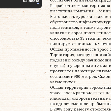
составляет один миллиард д
Разработчиком мастер-плана
выступила компания "Росинж
В стоимость курорта включен
обустройство инфраструктур
подъемников, а также строит
канатных дорог протяженнос
способностью 33 тысячи чело
планируется привлечь частн
Общая протяженность трасс с
Территория, которую они займ
поделены между начинающими
спуска) и уверенными лыжник
протянется на четыре килом
составляет 900 метров. Скло
катающихся.
Общая территория горнолыжно
трасс, здесь расположатся не
кинозалы, оздоровительные 
на одновременное пребывани
В 2008 году к месту строител