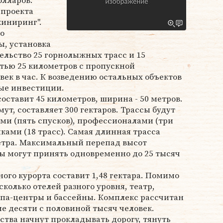
олларов.
 проекта
иниринг".
о
ы, установка
ельство 25 горнолыжных трасс и 15
тью 25 километров с пропускной
век в час. К возведению остальных объектов
ые инвестиции.
оставит 45 километров, ширина - 50 метров.
ут, составляет 300 гектаров. Трассы будут
 (пять спусков), профессионалами (три
ами (18 трасс). Самая длинная трасса
етра. Максимальный перепад высот
ны могут принять одновременно до 25 тысяч
го курорта составит 1,48 гектара. Помимо
сколько отелей разного уровня, театр,
спа-центры и бассейны. Комплекс рассчитан
е десяти с половиной тысяч человек.
ьства начнут прокладывать дорогу, тянуть