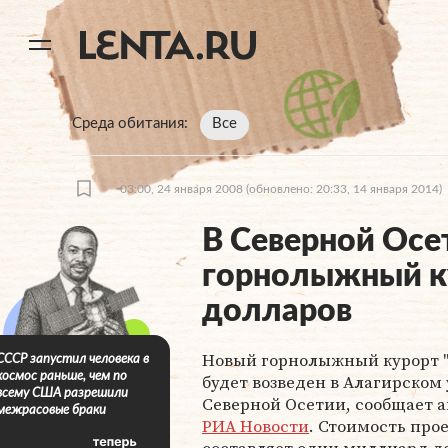
11
A
Среда обитания
Все
03:00, 24 января 2008
(обновлено: 20:33, 14 января 2014)
В Северной Осе
горнолыжный к
долларов
Новый горнолыжный курорт 
СССР запустил человека в
космос раньше, чем по
будет возведен в Алагирском
всему США разрешили
Северной Осетии, сообщает а
межрасовые браки
РИА Новости
. Стоимость про