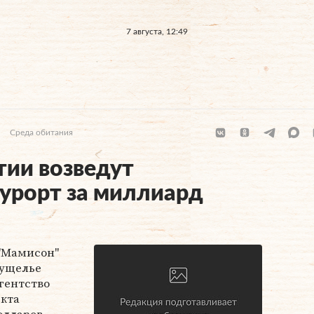
7 августа, 12:49
Среда обитания
тии возведут
урорт за миллиард
"Мамисон"
 ущелье
гентство
екта