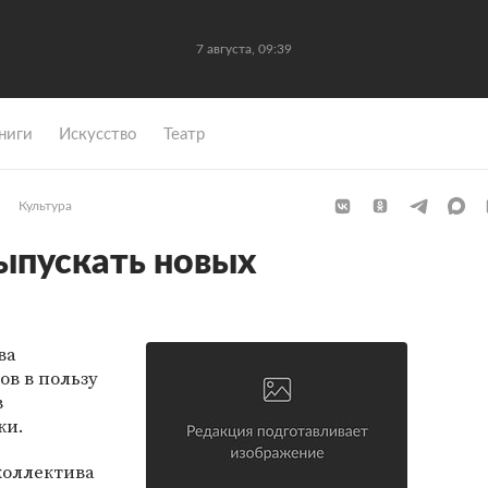
7 августа, 09:39
ниги
Искусство
Театр
Культура
выпускать новых
ва
ов в пользу
в
ки.
коллектива