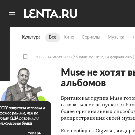
11
A
Культура
Все
Кино
Сериалы
Музыка
К
17:38, 14 марта 2008
(обновлено: 18:12, 14 февраля 2026)
Muse не хотят 
альбомов
Британская группа Muse гото
отказаться от выпуска альбом
СССР запустил человека в
более оригинальных способо
космос раньше, чем по
распространения своей музы
всему США разрешили
межрасовые браки
Как сообщает Gigwise, лидер 