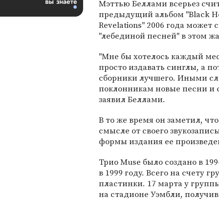
Мэттью Беллами всерьез счит
предыдущий альбом "Black H
Revelations" 2006 года может 
"лебединой песней" в этом ж
"Мне бы хотелось каждый мес
просто издавать синглы, а по
сборники лучшего. Иными сл
поклонникам новые песни и см
заявил Беллами.
В то же время он заметил, чт
смысле от своего звукозапис
формы издания ее произведе
Трио Muse было создано в 19
в 1999 году. Всего на счету 
пластинки. 17 марта у групп
на стадионе Уэмбли, получивш