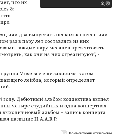
ает, что их
oles &
стать
анре.
яц или два выпускать несколько песен или
том раз в пару лет составлять из них
овами каждые пару месяцев презентовать
отреть, как они на них отреагируют", -
о группа Muse все еще зависима в этом
ывающего лейбла, который определяет
ний.
94 году. Дебютный альбом коллектива вышел
группы четыре студийных и одна концертная
ы выходит новый альбом – запись концерта
ая название H.A.A.R.P.
Комментарии отключены