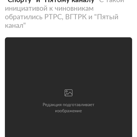
инициативой к чиновникам
обратились РТРС, ВГТРК и "Пятый
канал"