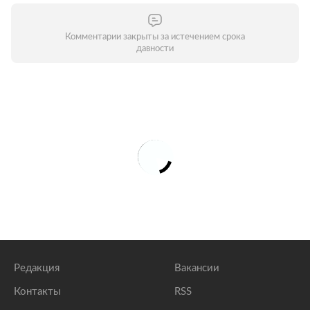
Комментарии закрыты за истечением срока
давности
Редакция
Вакансии
Контакты
RSS