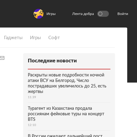
Игры
Лента добра
Войти
Гаджеты
Игры
Софт
Последние новости
Раскрыты новые подробности ночной
атаки ВСУ на Белгород. Число
пострадавших увеличилось до 25, есть
жертвы
11:39
Турагент из Казахстана продала
россиянам фейковые туры на концерт
BTS
12:10
В России ожидают дальнейший рост