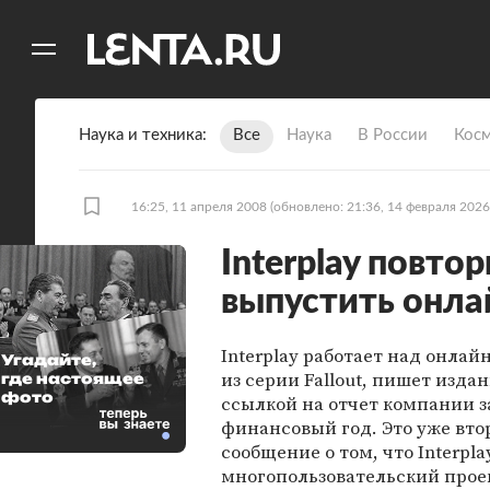
11
A
Наука и техника
Все
Наука
В России
Кос
16:25, 11 апреля 2008
(обновлено: 21:36, 14 февраля 2026
Interplay повт
выпустить онла
Interplay работает над онлай
Угадайте,
из серии Fallout, пишет изда
где настоящее
фото
ссылкой на отчет компании з
финансовый год. Это уже вто
сообщение о том, что Interpl
многопользовательский прое