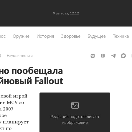
9 августа, 12:12
мос
Оружие
История
Здоровье
Будущее
Техника
)
Наука и техника
орно пообещала
йновый Fallout
новой игрой
ние MCV со
а 2007
рое
ay планирует
кт по