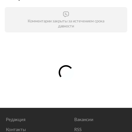
Комментарии закрыты за истечением срока
давности
Редакция
Вакансии
Контакты
RSS