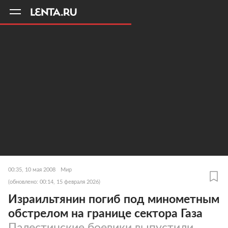
11
A
00:35, 10 мая 2008
Мир
(обновлено: 00:14, 15 февраля 2026)
Израильтянин погиб под минометным
обстрелом на границе сектора Газа
Палестинские боевики выпустили