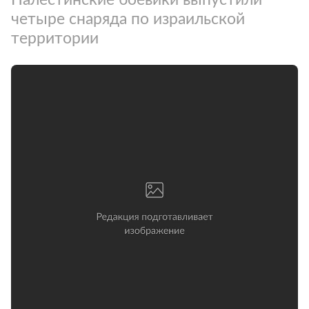
четыре снаряда по израильской
территории