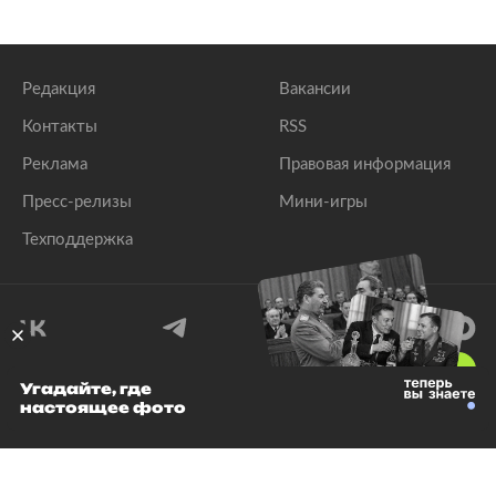
Редакция
Вакансии
Контакты
RSS
Реклама
Правовая информация
Пресс-релизы
Мини-игры
Техподдержка
18
+
Угадайте, где
настоящее фото
© 1999–2026 Все права защищены.
ООО «Лента.Ру»
Лента добра
деактивирована. Добро