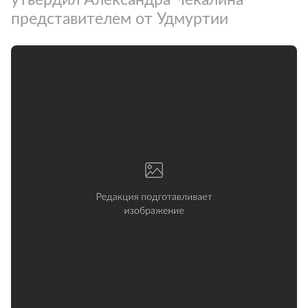
представителем от Удмуртии