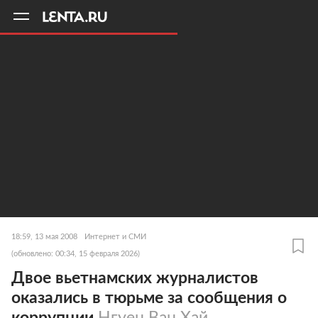
11
A
18:59, 13 мая 2008
Интернет и СМИ
(обновлено: 00:34, 15 февраля 2026)
Двое вьетнамских журналистов
оказались в тюрьме за сообщения о
коррупции
Нгуен Ван Хай,