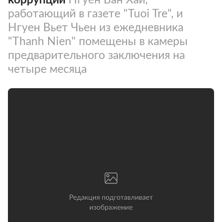
работающий в газете "Tuoi Tre", и
Нгуен Вьет Чьен из ежедневника
"Thanh Nien" помещены в камеры
предварительного заключения на
четыре месяца