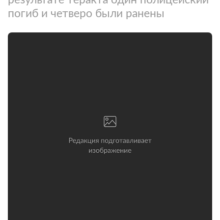
погиб и четверо были ранены