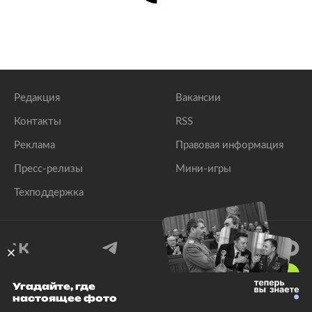
Редакция
Вакансии
Контакты
RSS
Реклама
Правовая информация
Пресс-релизы
Мини-игры
Техподдержка
18
+
Угадайте, где
настоящее фото
© 1999–2026 Все права защищены.
ООО «Лента.Ру»