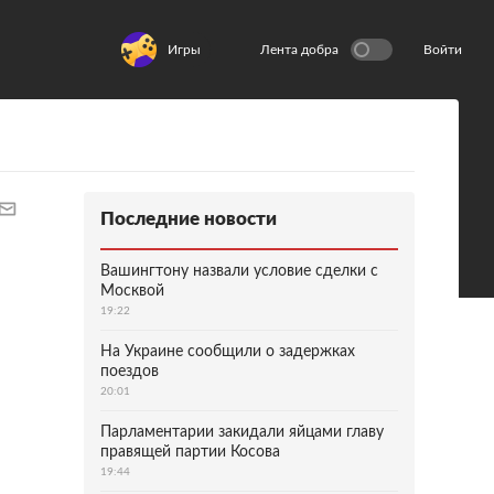
Игры
Лента добра
Войти
Последние новости
Вашингтону назвали условие сделки с
Москвой
19:22
На Украине сообщили о задержках
поездов
20:01
Парламентарии закидали яйцами главу
правящей партии Косова
19:44