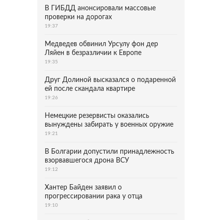
В ГИБДД анонсировали массовые
проверки на дорогах
19:37
Медведев обвинил Урсулу фон дер
Ляйен в безразличии к Европе
19:35
Друг Долиной высказался о подаренной
ей после скандала квартире
19:26
Немецкие резервисты оказались
вынуждены забирать у военных оружие
19:21
В Болгарии допустили принадлежность
взорвавшегося дрона ВСУ
19:12
Хантер Байден заявил о
прогрессировании рака у отца
19:10