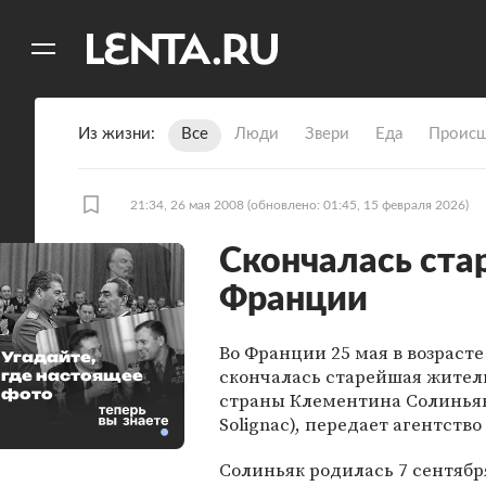
11
A
Из жизни
Все
Люди
Звери
Еда
Происш
21:34, 26 мая 2008
(обновлено: 01:45, 15 февраля 2026)
Скончалась ст
Франции
Во Франции 25 мая в возрасте
Угадайте,
скончалась старейшая жите
где настоящее
фото
страны Клементина Солиньяк
Solignac), передает агентство
Солиньяк родилась 7 сентября