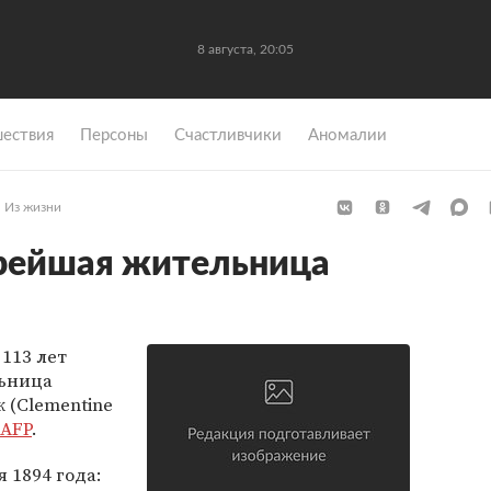
8 августа, 20:05
ествия
Персоны
Счастливчики
Аномалии
Из жизни
арейшая жительница
 113 лет
льница
 (Clementine
AFP
.
 1894 года: