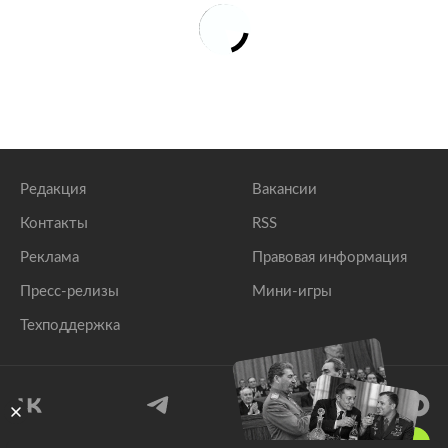
Редакция
Вакансии
Контакты
RSS
Реклама
Правовая информация
Пресс-релизы
Мини-игры
Техподдержка