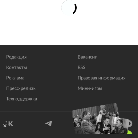
Редакция
Вакансии
Контакты
RSS
Реклама
Правовая информация
Пресс-релизы
Мини-игры
Техподдержка
18
+