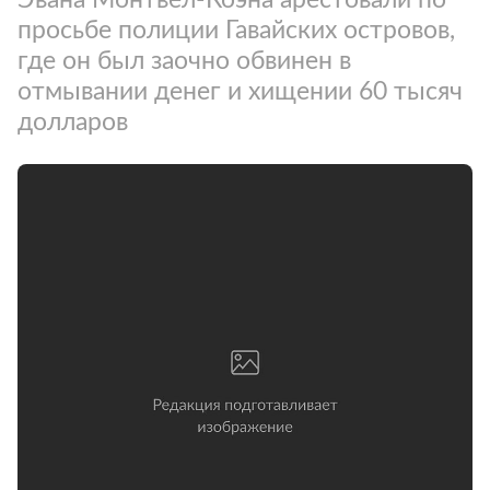
просьбе полиции Гавайских островов,
где он был заочно обвинен в
отмывании денег и хищении 60 тысяч
долларов