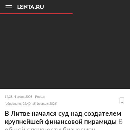
11
A
14:38, 4 июня 2008
Россия
(обновлено: 02:40, 15 февраля 2026)
В Литве начался суд над создателем
крупнейшей финансовой пирамиды
В
общей сложности бизнесмен