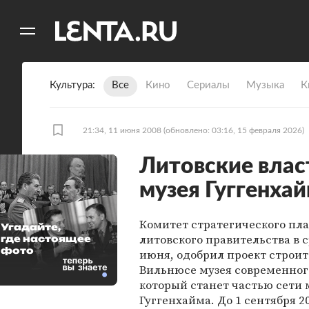
11
A
Культура
Все
Кино
Сериалы
Музыка
К
21:34, 11 июня 2008
(обновлено: 03:16, 15 февраля 2026)
Литовские влас
музея Гуггенха
Комитет стратегического пл
Угадайте,
литовского правительства в с
где настоящее
фото
июня, одобрил проект строит
Вильнюсе музея современного
который станет частью сети 
Гуггенхайма. До 1 сентября 2