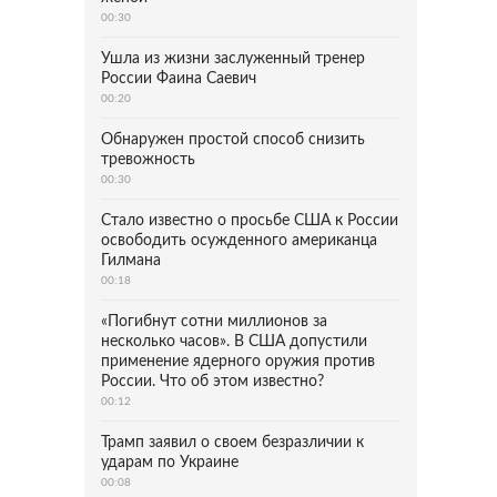
00:30
Ушла из жизни заслуженный тренер
России Фаина Саевич
00:20
Обнаружен простой способ снизить
тревожность
00:30
Стало известно о просьбе США к России
освободить осужденного американца
Гилмана
00:18
«Погибнут сотни миллионов за
несколько часов». В США допустили
применение ядерного оружия против
России. Что об этом известно?
00:12
Трамп заявил о своем безразличии к
ударам по Украине
00:08