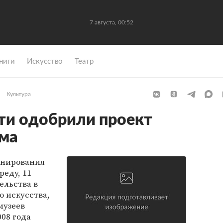
7 августа, 00:52
ниги
Искусство
Театр
Культура
ти одобрили проект
йма
анирования
реду, 11
ельства в
 искусства,
музеев
008 года