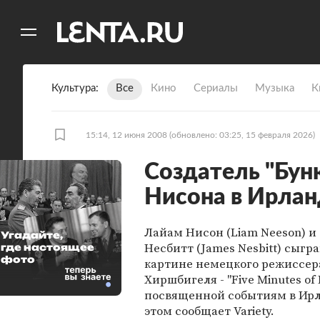
11
A
Культура
Все
Кино
Сериалы
Музыка
К
15:14, 12 июня 2008
(обновлено: 03:25, 15 февраля 2026)
Создатель "Бун
Нисона в Ирла
Лайам Нисон (Liam Neeson) 
Угадайте,
Несбитт (James Nesbitt) сыгр
где настоящее
фото
картине немецкого режиссер
Хиршбигеля - "Five Minutes of 
посвященной событиям в Ирл
этом сообщает Variety.