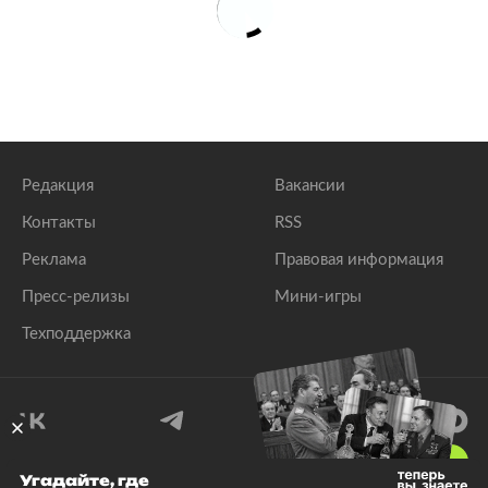
Редакция
Вакансии
Контакты
RSS
Реклама
Правовая информация
Пресс-релизы
Мини-игры
Техподдержка
18
+
Угадайте, где