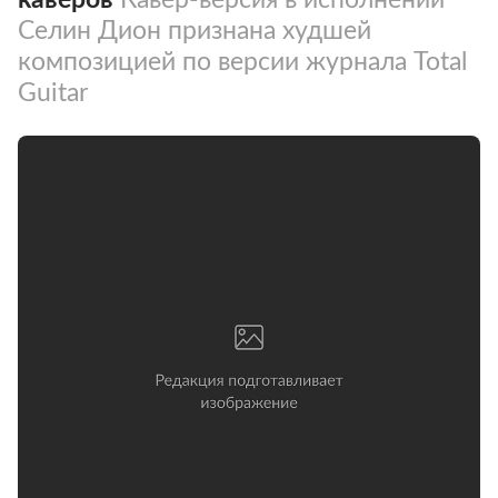
Селин Дион признана худшей
композицией по версии журнала Total
Guitar