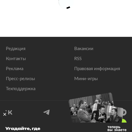
Редакция
Вакансии
Контакты
RSS
Реклама
Правовая информация
Пресс-релизы
Мини-игры
Техподдержка
18
+
Угадайте, где