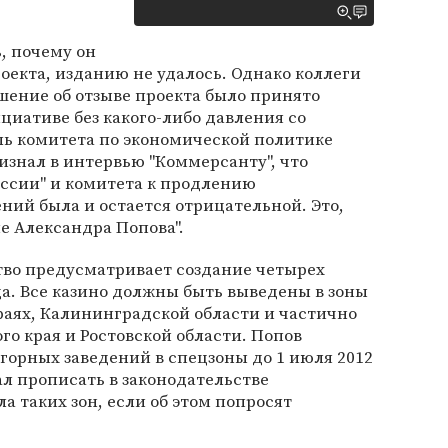
, почему он
роекта, изданию не удалось. Однако коллеги
шение об отзыве проекта было принято
иативе без какого-либо давления со
ль комитета по экономической политике
знал в интервью "Коммерсанту", что
оссии" и комитета к продлению
ний была и остается отрицательной. Это,
е Александра Попова".
во предусматривает создание четырех
да. Все казино должны быть выведены в зоны
раях, Калининградской области и частично
го края и Ростовской области. Попов
горных заведений в спецзоны до 1 июля 2012
ал прописать в законодательстве
а таких зон, если об этом попросят