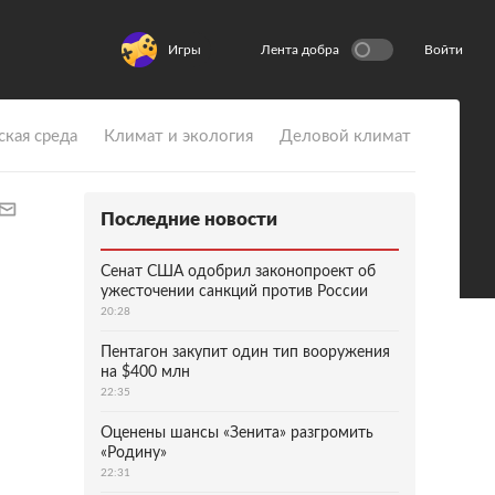
Игры
Лента добра
Войти
ская среда
Климат и экология
Деловой климат
Последние новости
Сенат США одобрил законопроект об
ужесточении санкций против России
20:28
Пентагон закупит один тип вооружения
на $400 млн
22:35
Оценены шансы «Зенита» разгромить
«Родину»
22:31