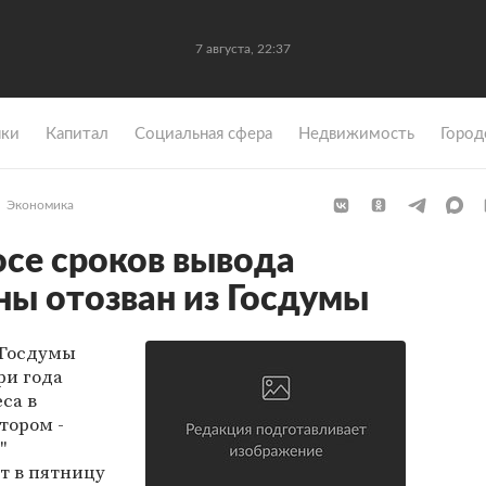
7 августа, 22:37
ки
Капитал
Социальная сфера
Недвижимость
Город
Экономика
осе сроков вывода
ны отозван из Госдумы
 Госдумы
ри года
са в
тором -
"
т в пятницу