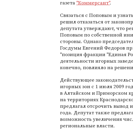
газета
"Коммерсант"
.
Связаться с Поповым и узнать
решил отказаться от законоп
депутата утверждают, что ре
Поповым по собственной иниц
стороны. Однако председате
Госдумы Евгений Федоров при
"позиция фракции "Единая Р
деятельности игорных заведе
конечно, повлияло на решени
Действующее законодательст
игорных зон с 1 июля 2009 го
в Алтайском и Приморском к
на территориях Краснодарско
предлагал отсрочить вывод и
года. Депутат также предлаг
возможность увеличения числ
региональные власти.