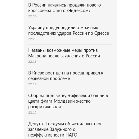
В России начались продажи нового
кроссовера Umo с «Яндексом»
22:30
Украину предупредили о мрачных
последствиях ударов России по Одессе
22:23
Названы возможные меры против
Макрона после заявления о России
22:18
В Киеве рост цен на проезд привел к
серьезной проблеме
22:17
Сбор на подсветку Эйфелевой башни в
цвета флага Молдавии жестко
раскритиковали
22:12
Депутат Госдумы объяснил жесткое
заявление Залужного о
неэффективности НАТО