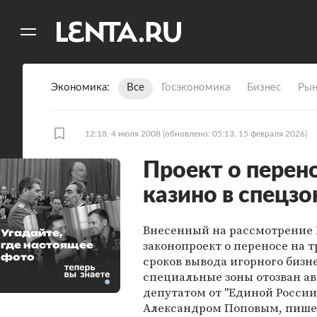
11
A
Экономика
Все
Госэкономика
Бизнес
Рын
12:18, 4 июля 2008
(обновлено: 05:13, 15 февраля 2026)
Проект о перен
казино в спецзо
Внесенный на рассмотрение
Угадайте,
законопроект о переносе на т
где настоящее
фото
сроков вывода игорного бизне
специальные зоны отозван ав
депутатом от "Единой России
Александром Поповым, пише