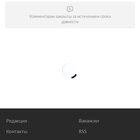
Комментарии закрыты за истечением срока
давности
Редакция
Вакансии
Контакты
RSS