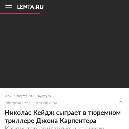
11
A
20:30, 1 августа 2008
Культура
(обновлено: 07:56, 15 февраля 2026)
Николас Кейдж сыграет в тюремном
триллере Джона Карпентера
Карпентер приступит к съемкам