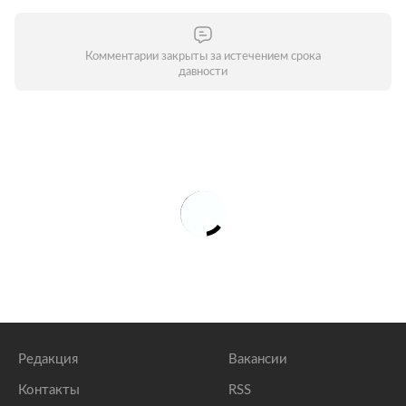
Комментарии закрыты за истечением срока
давности
Редакция
Вакансии
Контакты
RSS