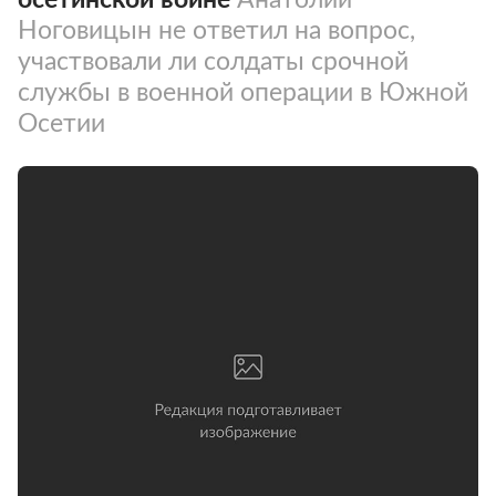
Ноговицын не ответил на вопрос,
участвовали ли солдаты срочной
службы в военной операции в Южной
Осетии