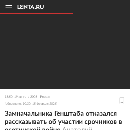
11
A
18:50, 19 августа 2008
Россия
(обновлено: 10:30, 15 февраля 2026)
Замначальника Генштаба отказался
рассказывать об участии срочников в
осетинской войне
Анатолий