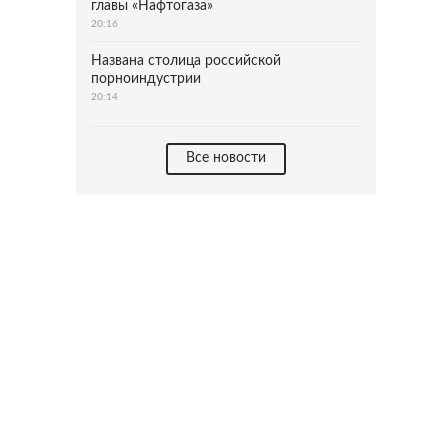
главы «Нафтогаза»
20:16
Названа столица российской
порноиндустрии
20:14
Все новости