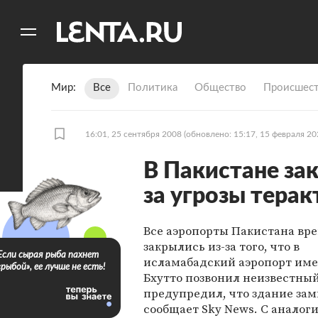
11
A
Мир
Все
Политика
Общество
Происшест
16:01, 25 сентября 2008
(обновлено: 15:17, 15 февраля 20
В Пакистане за
за угрозы терак
Все аэропорты Пакистана вр
закрылись из-за того, что в
Если сырая рыба пахнет
исламабадский аэропорт име
«рыбой», ее лучше не есть!
Бхутто позвонил неизвестный
предупредил, что здание за
сообщает Sky News. С анало