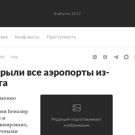
8 августа, 21:17
вия
Конфликты
Преступность
26)
Мир
крыли все аэропорты из-
та
еменно
ни Беназир
 и
минировано,
гичными