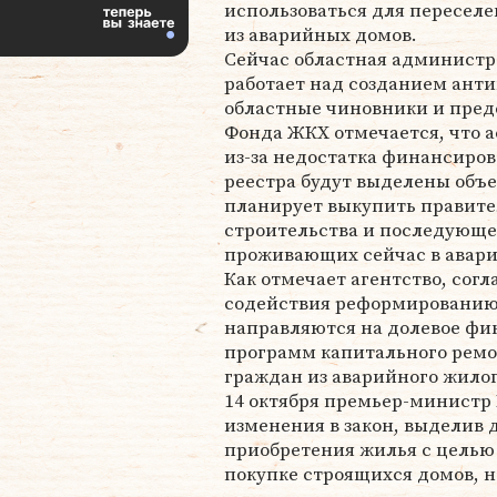
использоваться для пересел
из аварийных домов.
Сейчас областная админист
работает над созданием анти
областные чиновники и пред
Фонда ЖКХ отмечается, что 
из-за недостатка финансиров
реестра будут выделены объе
планирует выкупить правите
строительства и последующе
проживающих сейчас в авар
Как отмечает агентство, сог
содействия реформированию
направляются на долевое ф
программ капитального ремо
граждан из аварийного жилог
14 октября премьер-министр
изменения в закон, выделив
приобретения жилья с целью 
покупке строящихся домов, н