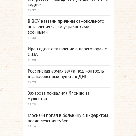
видно»
12:32
В ВСУ назвали причины самовольного
оставления части украинскими
военными
12:30
Иран сделал заявление о переговорах с
США
12:28
Российская армия взяла под контроль
два населенных пункта в ДНР
12:23
Захарова похвалила Японию за
мужество
12:20
Москвич попал в больницу с инфарктом
после лечения зубов
12:16