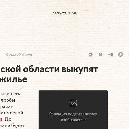
9 августа, 12:40
)
Среда обитания
ской области выкупят
 жилье
выкупать
 чтобы
расль
омической
и
. По
илье будет