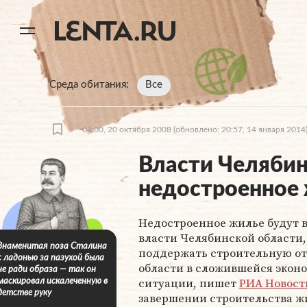
11
A
Среда обитания
Все
04:00, 20 октября 2008
(обновлено: 20:57, 14 января 2014
Власти Челябин
недостроенное
Недостроенное жилье будут 
власти Челябинской области,
Знаменитая поза Сталина
поддержать строительную от
с ладонью за пазухой была
области в сложившейся экон
не ради образа — так он
ситуации, пишет
РИА Новост
маскировал искалеченную в
детстве руку
завершении строительства ж