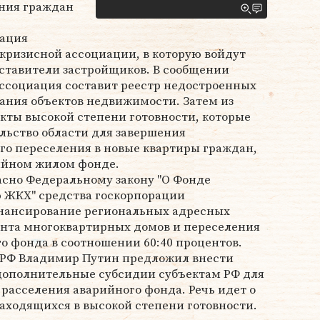
ения граждан
рация
кризисной ассоциации, в которую войдут
ставители застройщиков. В сообщении
ассоциация составит реестр недостроенных
ания объектов недвижимости. Затем из
кты высокой степени готовности, которые
льство области для завершения
го переселения в новые квартиры граждан,
ийном жилом фонде.
ласно Федеральному закону "О Фонде
 ЖКХ" средства госкорпорации
инансирование региональных адресных
нта многоквартирных домов и переселения
о фонда в соотношении 60:40 процентов.
 РФ Владимир Путин предложил внести
 дополнительные субсидии субъектам РФ для
расселения аварийного фонда. Речь идет о
аходящихся в высокой степени готовности.