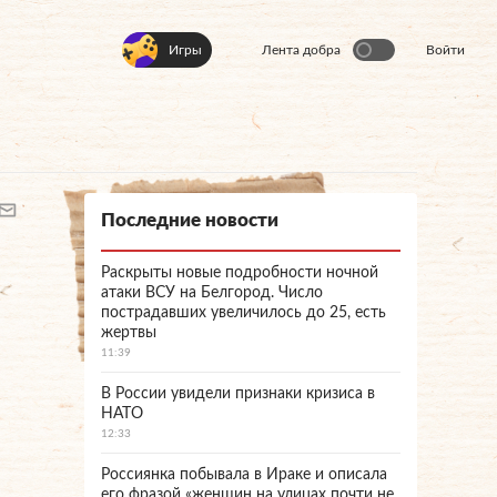
Игры
Лента добра
Войти
Последние новости
Раскрыты новые подробности ночной
атаки ВСУ на Белгород. Число
пострадавших увеличилось до 25, есть
жертвы
11:39
В России увидели признаки кризиса в
НАТО
12:33
Россиянка побывала в Ираке и описала
его фразой «женщин на улицах почти не