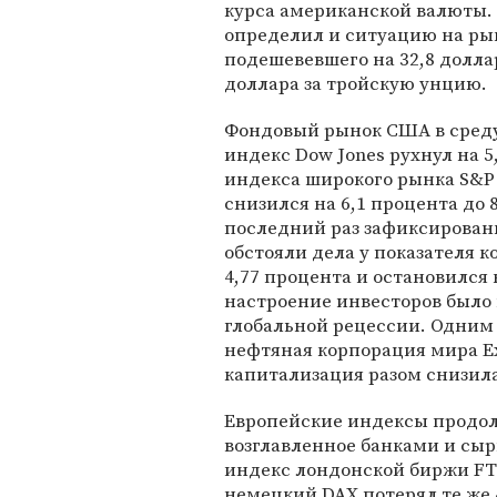
курса американской валюты. 
определил и ситуацию на рын
подешевевшего на 32,8 доллар
доллара за тройскую унцию.
Фондовый рынок США в среду
индекс Dow Jones рухнул на 5
индекса широкого рынка S&P 
снизился на 6,1 процента до 
последний раз зафиксированн
обстояли дела у показателя 
4,77 процента и остановился 
настроение инвесторов было 
глобальной рецессии. Одним 
нефтяная корпорация мира Ex
капитализация разом снизила
Европейские индексы продо
возглавленное банками и сы
индекс лондонской биржи FTS
немецкий DAX потерял те же 