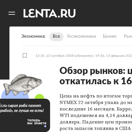
11
A
Экономика
Все
Госэкономика
Бизнес
Рын
13:20, 23 октября 2008
(обновлено: 19:36, 15 февраля 202
Обзор рынков: 
откатилась к 1
Цена на нефть по итогам тор
NYMEX 22 октября упала до 
Если сырая рыба пахнет
последние 16 месяцев. Барре
«рыбой», ее лучше не есть!
WTI подешевел на 4,14 доллар
доллара. Падение цен произо
роста запасов топлива в США 