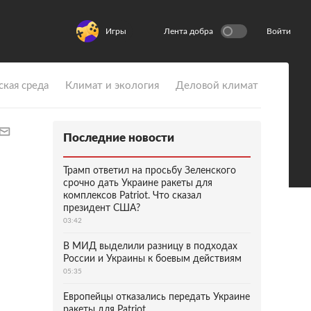
Игры
Лента добра
Войти
ская среда
Климат и экология
Деловой климат
Последние новости
Трамп ответил на просьбу Зеленского
срочно дать Украине ракеты для
комплексов Patriot. Что сказал
президент США?
03:42
В МИД выделили разницу в подходах
России и Украины к боевым действиям
05:35
Европейцы отказались передать Украине
ракеты для Patriot