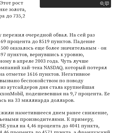
Этот рост
ке золота,
а до 735,2
 пережил очередной обвал. На сей раз
,69 процента до 8519 пунктов. Падение
500 оказалось еще более значительным - он
897 пунктов, вернувшись к уровню,
ому в апреле 2003 года. Чуть лучше
компаний хай-тека NASDAQ, который потерял
на отметке 1616 пунктов. Негативное
вызвано беспокойством по поводу
из аутсайдеров дня стала крупнейшая
xonMobil, подешевевшая на 9,7 процента. Ее
сь на 33 миллиарда долларов.
лжили наметившееся днем ранее снижение,
рьевыми производителями. К примеру,
E упал на 4,46 процента до 4041 пункта,
4,46 процента до 4571 пункта, а французский