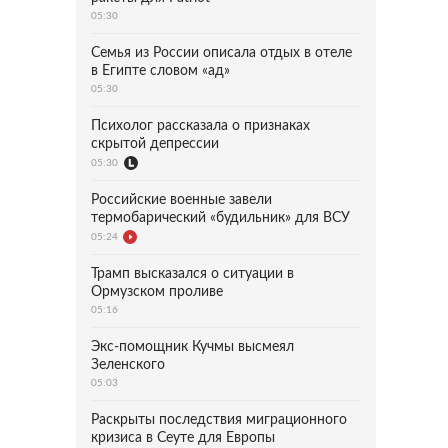
05:30
Семья из России описала отдых в отеле
в Египте словом «ад»
05:30
Психолог рассказала о признаках
скрытой депрессии
05:30
Российские военные завели
термобарический «будильник» для ВСУ
05:24
Трамп высказался о ситуации в
Ормузском проливе
05:16
Экс-помощник Кучмы высмеял
Зеленского
05:03
Раскрыты последствия миграционного
кризиса в Сеуте для Европы