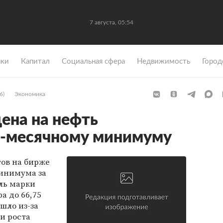
7 августа, 05:54
ки
Капитал
Социальная сфера
Недвижимость
Город
6)
Экономика
цена на нефть
6-месячному минимуму
гов на бирже
минимума за
ль марки
а до 66,75
шло из-за
и роста