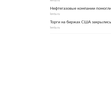
lenta.ru
Нефтегазовые компании помогли
lenta.ru
Торги на биржах США закрылис
lenta.ru