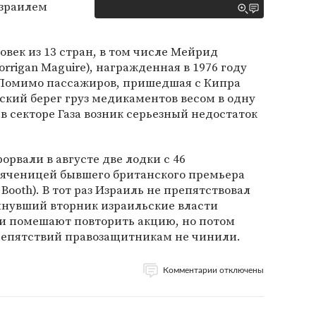
зраилем
овек из 13 стран, в том числе Мейрид
rrigan Maguire), награжденная в 1976 году
 Помимо пассажиров, пришедшая с Кипра
ский берег груз медикаментов весом в одну
 в секторе Газа возник серьезный недостаток
рвали в августе две лодки с 46
вояченицей бывшего британского премьера
Booth). В тот раз Израиль не препятствовал
инувший вторник израильские власти
ли помешают повторить акцию, но потом
репятствий правозащитникам не чинили.
Комментарии отключены