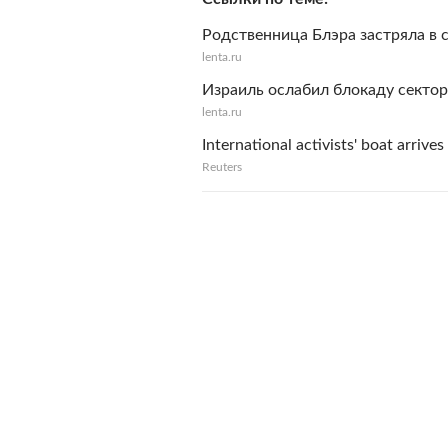
Родственница Блэра застряла в с
lenta.ru
Израиль ослабил блокаду сектор
lenta.ru
International activists' boat arrives
Reuters