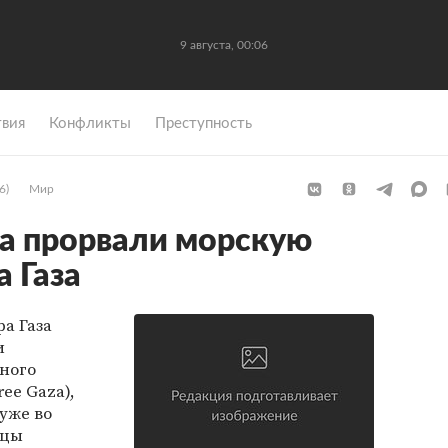
9 августа, 00:06
вия
Конфликты
Преступность
6)
Мир
а прорвали морскую
 Газа
а Газа
и
ного
ee Gaza),
уже во
яцы