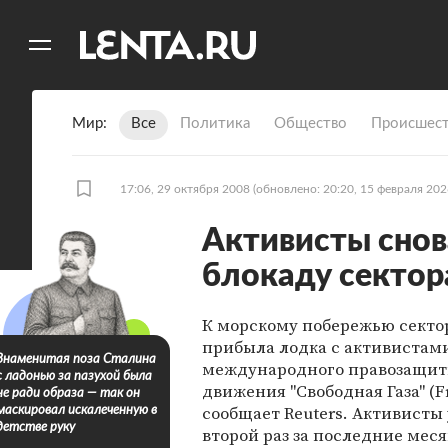
11
A
Мир
Все
Политика
Общество
Происшест
17:06, 29 октября 2008
(обновлено: 20:20, 15 февраля 202
Активисты снов
блокаду сектора
К морскому побережью сектор
прибыла лодка с активистам
Знаменитая поза Сталина
международного правозащит
с ладонью за пазухой была
движения "Свободная Газа" (Fr
не ради образа — так он
сообщает Reuters. Активисты 
маскировал искалеченную в
детстве руку
второй раз за последние мес