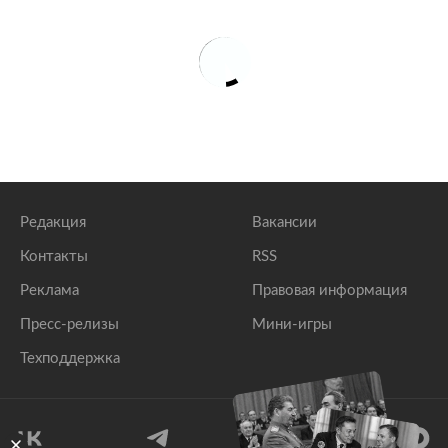
Редакция
Вакансии
Контакты
RSS
Реклама
Правовая информация
Пресс-релизы
Мини-игры
Техподдержка