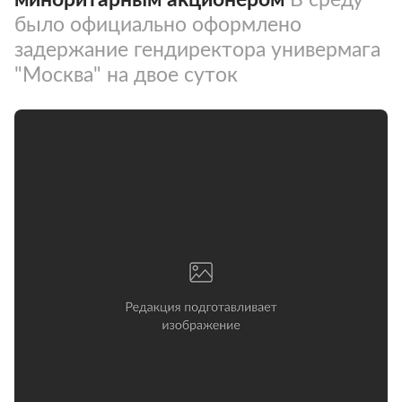
было официально оформлено
задержание гендиректора универмага
"Москва" на двое суток