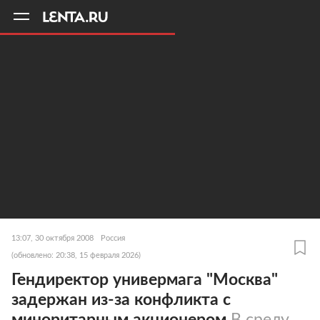
11
A
13:07, 30 октября 2008
Россия
(обновлено: 20:38, 15 февраля 2026)
Гендиректор универмага "Москва"
задержан из-за конфликта с
миноритарным акционером
В среду