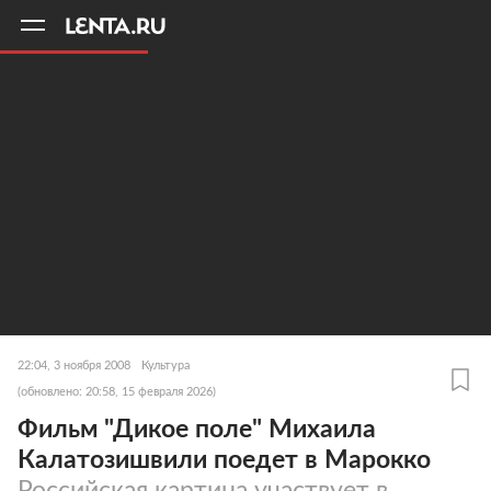
11
A
22:04, 3 ноября 2008
Культура
(обновлено: 20:58, 15 февраля 2026)
Фильм "Дикое поле" Михаила
Калатозишвили поедет в Марокко
Российская картина участвует в