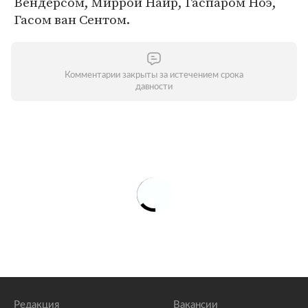
Вендерсом, Миррой Наир, Гаспаром Ноэ,
Гасом ван Сентом.
Комментарии закрыты за истечением срока
давности
Редакция
Вакансии