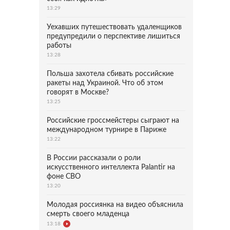
13:29
Уехавших путешествовать удаленщиков
предупредили о перспективе лишиться
работы
13:28
Польша захотела сбивать российские
ракеты над Украиной. Что об этом
говорят в Москве?
13:25
Российские гроссмейстеры сыграют на
международном турнире в Париже
13:22
В России рассказали о роли
искусственного интеллекта Palantir на
фоне СВО
13:20
Молодая россиянка на видео объяснила
смерть своего младенца
13:18