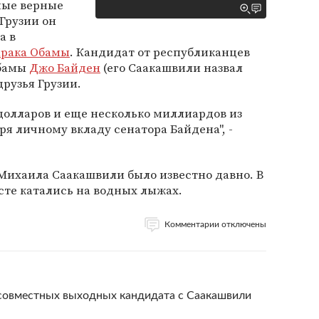
мые верные
Грузии он
а в
арака Обамы
. Кандидат от республиканцев
бамы
Джо Байден
(его Саакашвили назвал
рузья Грузии.
 долларов и еще несколько миллиардов из
я личному вкладу сенатора Байдена", -
Михаила Саакашвили было известно давно. В
сте катались на водных лыжах.
Комментарии отключены
 совместных выходных кандидата с Саакашвили