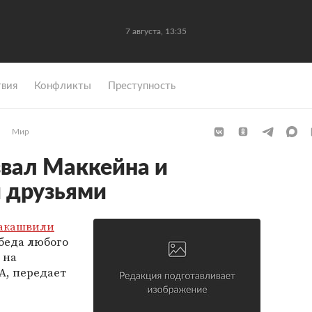
7 августа, 13:35
вия
Конфликты
Преступность
Мир
вал Маккейна и
 друзьями
акашвили
обеда любого
 на
А, передает