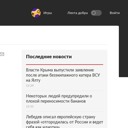
Игры
Лента добра
Войти
Последние новости
Власти Крыма выпустили заявление
после атаки безэкипажного катера ВСУ
на Ялту
13:29
Некоторых людей предупредили о
плохой переносимости бананов
13:31
Лебедев описал европейскую страну
фразой «отгородилась от России и ведет
себя как идиотка»