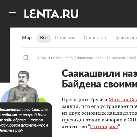
11
A
Мир
Все
Политика
Общество
Происшест
01:56, 5 ноября 2008
(обновлено: 21:04, 15 февраля 2026)
Саакашвили наз
Байдена своими
Президент Грузии
Михаил Са
заявил, что его устраивает п
Знаменитая поза Сталина
из двух основных кандидатов
с ладонью за пазухой была
президентских выборах в СШ
не ради образа — так он
агентство "
Интерфакс
".
маскировал искалеченную в
детстве руку