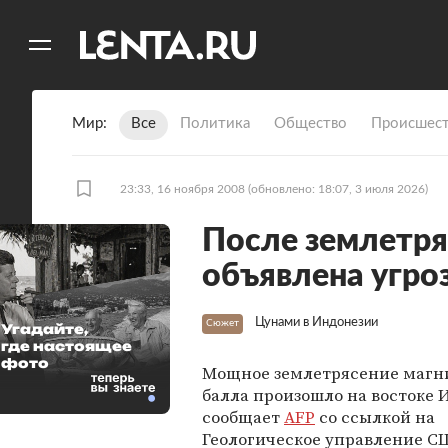
11
A
Мир
Все
Политика
Общество
Происшест
23:33, 16 ноября 2008
(обновлено: 18:07, 3 июля 2026)
После землетря
объявлена угро
Цунами в Индонезии
Сюжет
Угадайте,
где настоящее
фото
Мощное землетрясение магни
балла произошло на востоке 
сообщает
AFP
со ссылкой на
Геологическое управление С