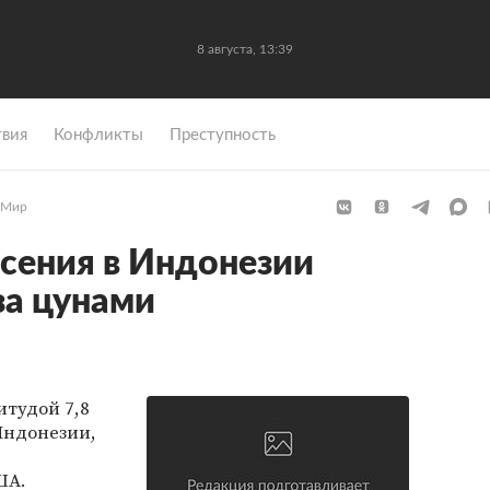
8 августа, 13:39
вия
Конфликты
Преступность
Мир
сения в Индонезии
за цунами
тудой 7,8
Индонезии,
ША.