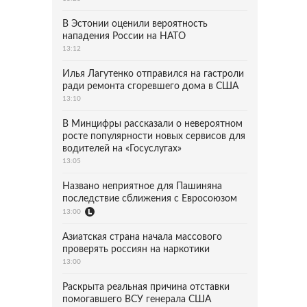
В Эстонии оценили вероятность
нападения России на НАТО
13:12
Илья Лагутенко отправился на гастроли
ради ремонта сгоревшего дома в США
13:10
В Минцифры рассказали о невероятном
росте популярности новых сервисов для
водителей на «Госуслугах»
13:05
Названо неприятное для Пашиняна
последствие сближения с Евросоюзом
13:00
Азиатская страна начала массового
проверять россиян на наркотики
13:00
Раскрыта реальная причина отставки
помогавшего ВСУ генерала США