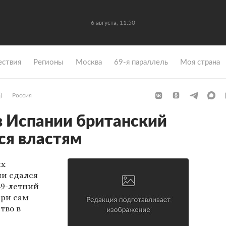
6 августа, 11:50
ствия
Регионы
Москва
69-я параллель
Моя страна
)
Россия
 Испании британский
ся властям
ых
и сдался
 49-летний
ери сам
тво в