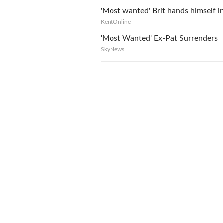
'Most wanted' Brit hands himself i
KentOnline
'Most Wanted' Ex-Pat Surrenders
SkyNews