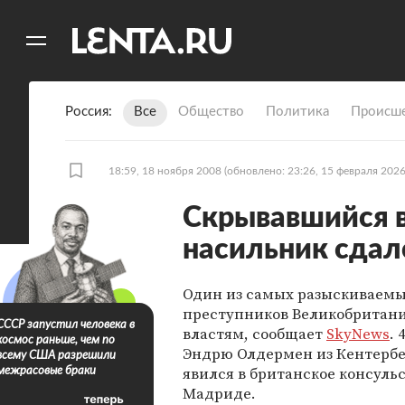
11
A
Россия
Все
Общество
Политика
Происше
18:59, 18 ноября 2008
(обновлено: 23:26, 15 февраля 2026
Скрывавшийся в
насильник сдал
Один из самых разыскиваем
преступников Великобритани
СССР запустил человека в
властям, сообщает
SkyNews
.
космос раньше, чем по
Эндрю Олдермен из Кентерб
всему США разрешили
явился в британское консульс
межрасовые браки
Мадриде.