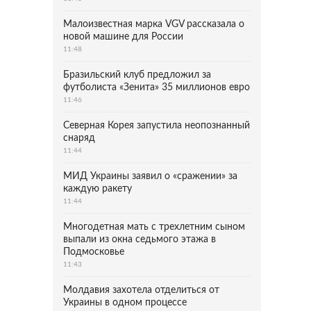
Малоизвестная марка VGV рассказала о
новой машине для России
11:48
Бразильский клуб предложил за
футболиста «Зенита» 35 миллионов евро
11:46
Северная Корея запустила неопознанный
снаряд
11:44
МИД Украины заявил о «сражении» за
каждую ракету
11:44
Многодетная мать с трехлетним сыном
выпали из окна седьмого этажа в
Подмосковье
11:43
Молдавия захотела отделиться от
Украины в одном процессе