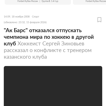
Fonbet Кубок России
|
Группа B. 1-й тур
Fonbet Кубок России
14:09, 18 ноября 2008
Спорт
(обновлено: 23:32, 15 февраля 2026)
"Ак Барс" отказался отпускать
чемпиона мира по хоккею в другой
клуб
Хоккеист Сергей Зиновьев
рассказал о конфликте с тренером
казанского клуба