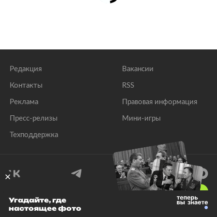
Редакция
Вакансии
Контакты
RSS
Реклама
Правовая информация
Пресс-релизы
Мини-игры
Техподдержка
18
+
Угадайте, где
настоящее фото
© 1999–2026 Все права защищены.
ООО «Лента.Ру»