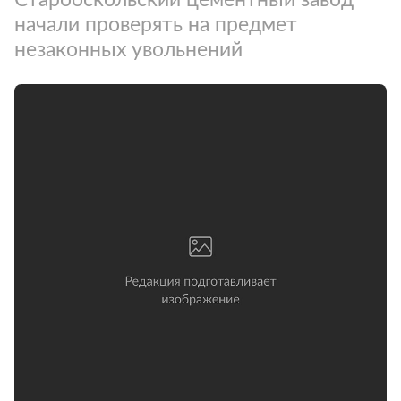
начали проверять на предмет
незаконных увольнений