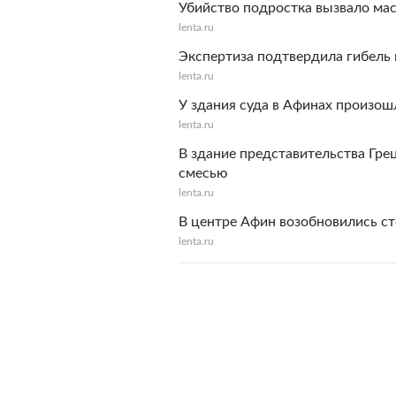
Убийство подростка вызвало ма
lenta.ru
Экспертиза подтвердила гибель 
lenta.ru
У здания суда в Афинах произо
lenta.ru
В здание представительства Гре
смесью
lenta.ru
В центре Афин возобновились с
lenta.ru