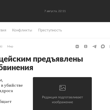
7 августа, 22:11
вия
Конфликты
Преступность
6)
Мир
ицейским предъявлены
бвинения
м,
в убийстве
ндроса
бщает