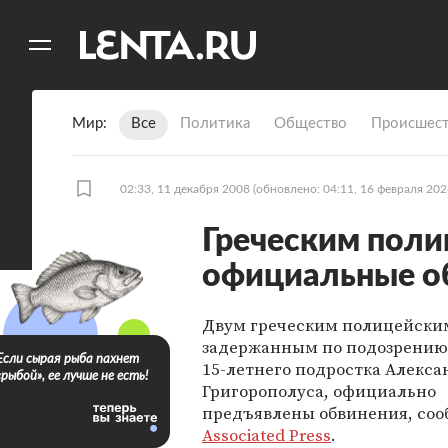
11
A
Мир
Все
Политика
Общество
Происшест
02:33, 11 декабря 2008
(обновлено: 04:11, 16 февраля 202
Греческим пол
официальные о
Двум греческим полицейски
задержанным по подозрению 
Если сырая рыба пахнет
15-летнего подростка Алекса
«рыбой», ее лучше не есть!
Григорополуса, официально
предъявлены обвинения, соо
Associated Press
.