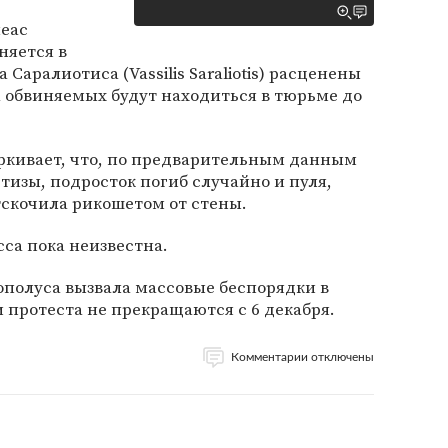
еас
няется в
Саралиотиса (Vassilis Saraliotis) расценены
ба обвиняемых будут находиться в тюрьме до
ркивает, что, по предварительным данным
изы, подросток погиб случайно и пуля,
тскочила рикошетом от стены.
сса пока неизвестна.
ополуса вызвала массовые беспорядки в
 протеста не прекращаются с 6 декабря.
Комментарии отключены