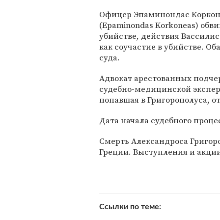
Офицер Эпаминондас Коркон
(Epaminondas Korkoneas) обви
убийстве, действия Вассилиса 
как соучастие в убийстве. О
суда.
Адвокат арестованных подче
судебно-медицинской эксперт
попавшая в Григорополуса, о
Дата начала судебного проце
Смерть Александроса Григор
Греции. Выступления и акции
Ссылки по теме