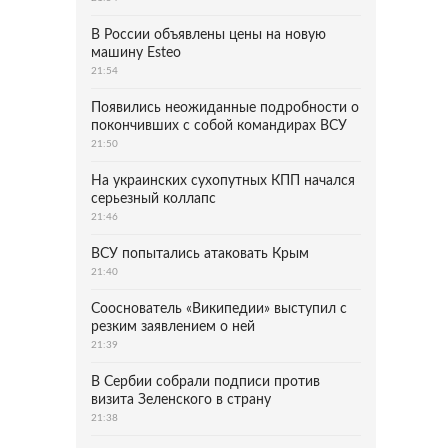
В России объявлены цены на новую
машину Esteo
21:54
Появились неожиданные подробности о
покончивших с собой командирах ВСУ
21:50
На украинских сухопутных КПП начался
серьезный коллапс
21:46
ВСУ попытались атаковать Крым
21:40
Сооснователь «Википедии» выступил с
резким заявлением о ней
21:39
В Сербии собрали подписи против
визита Зеленского в страну
21:38