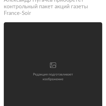
контрольный пакет акций газеты
France-Soir