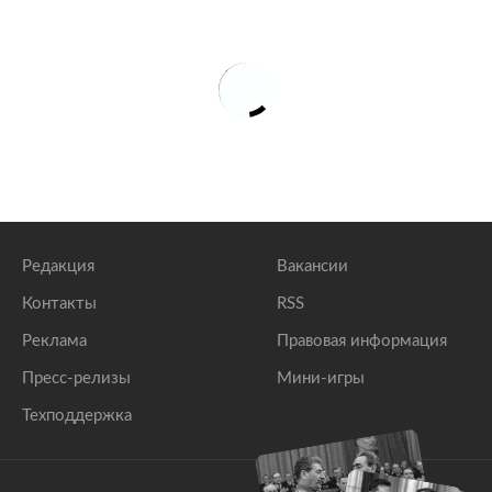
Редакция
Вакансии
Контакты
RSS
Реклама
Правовая информация
Пресс-релизы
Мини-игры
Техподдержка