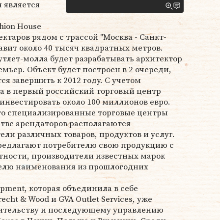
я является
hion House
ектаров рядом с трассой "Москва - Санкт-
авит около 40 тысяч квадратных метров.
тлет-молла будет разрабатывать архитектор
мьер. Объект будет построен в 2 очереди,
я завершить к 2012 году. С учетом
а в первый российский торговый центр
инвестировать около 100 миллионов евро.
 это специализированные торговые центры
естве арендаторов располагаются
ли различных товаров, продуктов и услуг.
редлагают потребителю свою продукцию с
тности, производители известных марок
елю наименования из прошлогодних
pment, которая объединила в себе
cht & Wood и GVA Outlet Services, уже
оительству и последующему управлению