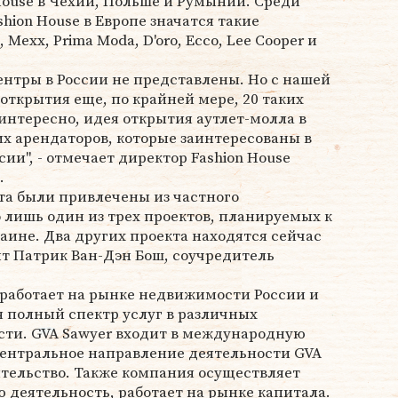
 House в Чехии, Польше и Румынии. Среди
shion House в Европе значатся такие
 Mexx, Prima Moda, D'oro, Ecco, Lee Cooper и
нтры в России не представлены. Но с нашей
открытия еще, по крайней мере, 20 таких
 интересно, идея открытия аутлет-молла в
х арендаторов, которые заинтересованы в
сии", - отмечает директор Fashion House
.
та были привлечены из частного
о лишь один из трех проектов, планируемых к
раине. Два других проекта находятся сейчас
рит Патрик Ван-Дэн Бош, соучредитель
 работает на рынке недвижимости России и
яя полный спектр услуг в различных
ти. GVA Sawyer входит в международную
Центральное направление деятельности GVA
ительство. Также компания осуществляет
 деятельность, работает на рынке капитала.