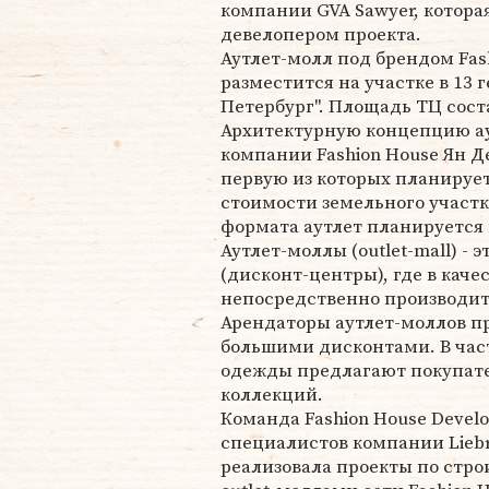
компании GVA Sawyer, котора
девелопером проекта.
Аутлет-молл под брендом Fas
разместится на участке в 13 г
Петербург". Площадь ТЦ сост
Архитектурную концепцию ау
компании Fashion House Ян Де
первую из которых планируетс
стоимости земельного участк
формата аутлет планируется 
Аутлет-моллы (outlet-mall) -
(дисконт-центры), где в кач
непосредственно производите
Арендаторы аутлет-моллов п
большими дисконтами. В час
одежды предлагают покупат
коллекций.
Команда Fashion House Develo
специалистов компании Liebre
реализовала проекты по стр