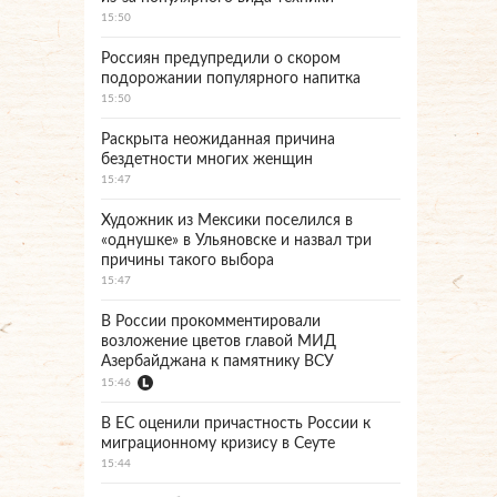
15:50
Россиян предупредили о скором
подорожании популярного напитка
15:50
Раскрыта неожиданная причина
бездетности многих женщин
15:47
Художник из Мексики поселился в
«однушке» в Ульяновске и назвал три
причины такого выбора
15:47
В России прокомментировали
возложение цветов главой МИД
Азербайджана к памятнику ВСУ
15:46
В ЕС оценили причастность России к
миграционному кризису в Сеуте
15:44