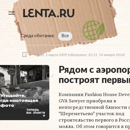
11
A
Среда обитания
Все
03:00, 2 марта 2009
(обновлено: 22:15, 14 января 2014)
Рядом с аэропо
построят первы
Компании Fashion House Deve
Угадайте,
GVA Sawyer приобрели в
где настоящее
фото
непосредственной близости о
"Шереметьево" участок под
строительство первого в Росс
молла. Об этом говорится в п