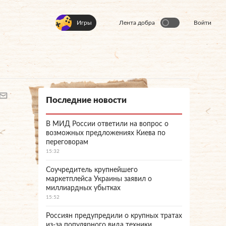
Игры
Лента добра
Войти
Последние новости
В МИД России ответили на вопрос о
возможных предложениях Киева по
переговорам
15:32
Соучредитель крупнейшего
маркетплейса Украины заявил о
миллиардных убытках
15:52
Россиян предупредили о крупных тратах
из-за популярного вида техники