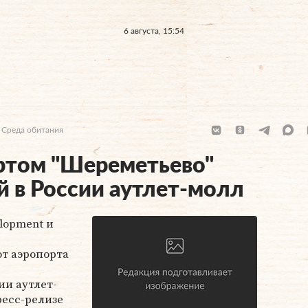
6 августа, 15:54
Среда обитания
ртом "Шереметьево"
й в России аутлет-молл
lopment и
т аэропорта
ии аутлет-
ресс-релизе