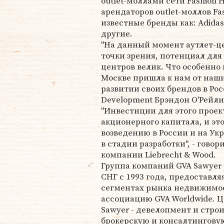
outlet-моллами сети Fashion
арендаторов outlet-моллов Fa
известные бренды как: Adidas,
другие.
"На данный момент аутлет-це
точки зрения, потенциал для 
центров велик. Что особенно
Москве пришла к нам от наши
развитии своих брендов в Рос
Development Брэндон О'Рейли
"Инвестиции для этого проек
акционерного капитала, и эт
возведению в России и на Ук
в стадии разработки", - гово
компании Liebrecht & Wood.
Группа компаний GVA Sawyer
СНГ с 1993 года, предоставл
сегментах рынка недвижимос
ассоциацию GVA Worldwide. 
Sawyer - девелопмент и стро
брокерскую и консалтинговую