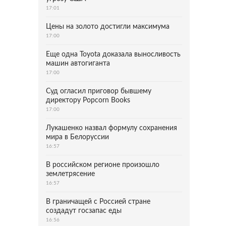
17:01
Цены на золото достигли максимума
17:00
Еще одна Toyota доказала выносливость
машин автогиганта
17:00
Суд огласил приговор бывшему
директору Popcorn Books
17:00
Лукашенко назвал формулу сохранения
мира в Белоруссии
16:57
В российском регионе произошло
землетрясение
16:57
В граничащей с Россией стране
создадут госзапас еды
16:56