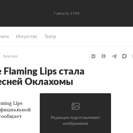
7 августа, 17:05
ниги
Искусство
Театр
Культура
Flaming Lips стала
есней Оклахомы
ming Lips
официальной
 сообщает