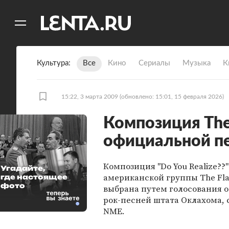
11
A
Культура
Все
Кино
Сериалы
Музыка
К
15:22, 3 марта 2009
(обновлено: 15:01, 15 февраля 2026)
Композиция The 
официальной п
Композиция "Do You Realize??"
Угадайте,
американской группы The Fla
где настоящее
фото
выбрана путем голосования 
рок-песней штата Оклахома,
NME.