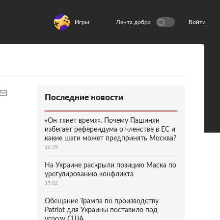
Игры
Лента добра
Войти
Последние новости
«Он тянет время». Почему Пашинян
избегает референдума о членстве в ЕС и
какие шаги может предпринять Москва?
16:39
На Украине раскрыли позицию Маска по
урегулированию конфликта
17:02
Обещание Трампа по производству
Patriot для Украины поставило под
угрозу США