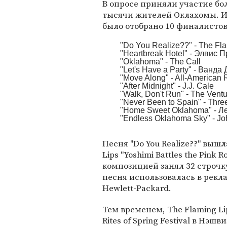
В опросе приняли участие бо
тысячи жителей Оклахомы. И
было отобрано 10 финалистов
"Do You Realize??" - The Fl
"Heartbreak Hotel" - Элвис 
"Oklahoma" - The Call
"Let's Have a Party" - Ванда
"Move Along" - All-American 
"After Midnight" - J.J. Cale
"Walk, Don't Run" - The Vent
"Never Been to Spain" - Thre
"Home Sweet Oklahoma" - Л
"Endless Oklahoma Sky" - Jo
Песня "Do You Realize??" вышл
Lips "Yoshimi Battles the Pink
композицией занял 32 строчк
песня использовалась в рекл
Hewlett-Packard.
Тем временем, The Flaming L
Rites of Spring Festival в Нэш