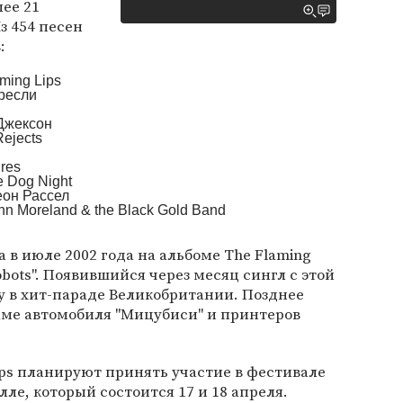
лее 21
з 454 песен
:
aming Lips
Пресли
 Джексон
Rejects
ures
e Dog Night
еон Рассел
hn Moreland & the Black Gold Band
а в июле 2002 года на альбоме The Flaming
 Robots". Появившийся через месяц сингл с этой
у в хит-параде Великобритании. Позднее
аме автомобиля "Мицубиси" и принтеров
ips планируют принять участие в фестивале
вилле, который состоится 17 и 18 апреля.